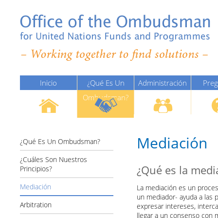
Inicio
¿Qué Es Un
Administración
Preg
Ombudsman?
De Justicia De
Frec
Naciones Unidas
Mediación
¿Qué Es Un Ombudsman?
¿Cuáles Son Nuestros
¿Qué es la medi
Principios?
Mediación
La mediación es un proceso
un mediador- ayuda a las p
Arbitration
expresar intereses, inter
llegar a un consenso con mi