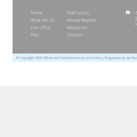
Home
Staff Voices
: 
What We Do
Annual Reports
Our Office
Resources
FAQ
Contact
© Copyright 2026 Oficina del Ombudsman de los Fondos y Programas de las Nac