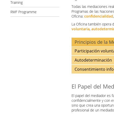
Training
Todas las mediaciones rea
Programas de las Naciones 
RWF Programme
Oficina:
confidencialidad
La Oficina también opera 
voluntaria
,
autodetermi
Principios de la M
Participación volunt
Autodeterminación
Consentimiento inf
El Papel del Me
El papel del mediador es fac
confidencialmente y con es
sino que crea una oportuni
profesional de un mediado