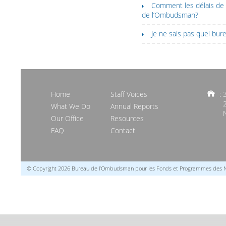
Comment les délais de l
de l’Ombudsman?
Je ne sais pas quel bu
Home
Staff Voices
: 
What We Do
Annual Reports
Our Office
Resources
FAQ
Contact
© Copyright 2026 Bureau de l’Ombudsman pour les Fonds et Programmes des N