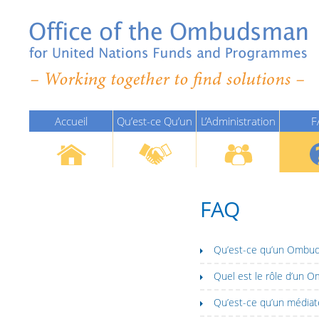
Accueil
Qu’est-ce Qu’un
L’Administration
F
Ombudsman?
De La Justice Des
Nations Unies
FAQ
Qu’est-ce qu’un Ombu
Quel est le rôle d’un
Qu’est-ce qu’un médiat